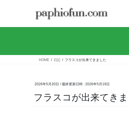
コ
ナ
ン
ビ
テ
ゲ
ン
ー
ツ
シ
へ
ョ
ス
ン
キ
に
ッ
移
HOME
日記
フラスコが出来てきました
プ
動
2026年5月20日
/ 最終更新日時 :
2026年5月19日
フラスコが出来てきま