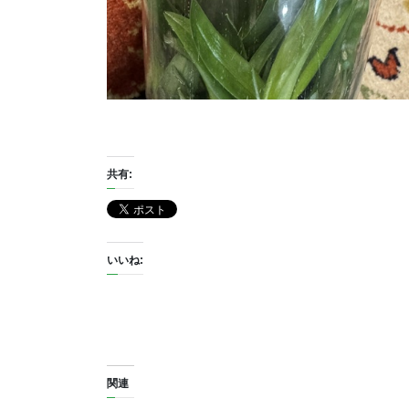
共有:
いいね:
関連