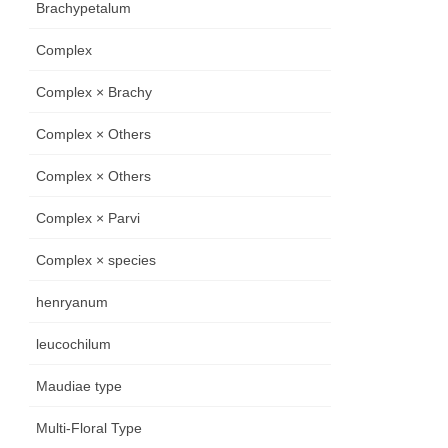
Brachypetalum
Complex
Complex × Brachy
Complex × Others
Complex × Others
Complex × Parvi
Complex × species
henryanum
leucochilum
Maudiae type
Multi-Floral Type