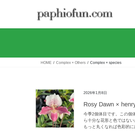
コ
ナ
ン
ビ
テ
ゲ
ン
ー
ツ
シ
へ
ョ
ス
ン
キ
に
ッ
移
HOME
Complex × Others
Complex × species
プ
動
2026年1月8日
Rosy Dawn × hen
今季2個体目です。この個
ら十分な花形と色ではない
もっと丸くなれば色彩的に