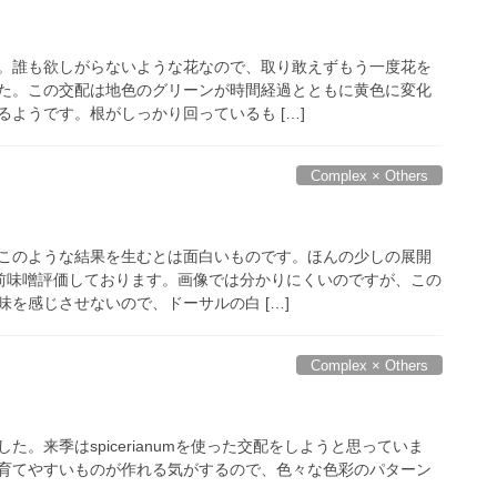
。誰も欲しがらないような花なので、取り敢えずもう一度花を
た。この交配は地色のグリーンが時間経過とともに黄色に変化
ようです。根がしっかり回っているも […]
Complex × Others
このような結果を生むとは面白いものです。ほんの少しの展開
前味噌評価しております。画像では分かりにくいのですが、この
を感じさせないので、ドーサルの白 […]
Complex × Others
た。来季はspicerianumを使った交配をしようと思っていま
育てやすいものが作れる気がするので、色々な色彩のパターン