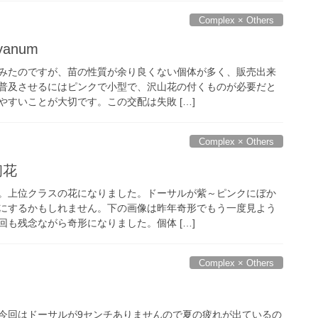
Complex × Others
ryanum
みたのですが、苗の性質が余り良くない個体が多く、販売出来
普及させるにはピンクで小型で、沢山花の付くものが必要だと
すいことが大切です。この交配は失敗 […]
Complex × Others
 初花
。上位クラスの花になりました。ドーサルが紫～ピンクにぼか
にするかもしれません。下の画像は昨年奇形でもう一度見よう
も残念ながら奇形になりました。個体 […]
Complex × Others
今回はドーサルが9センチありませんので夏の疲れが出ているの