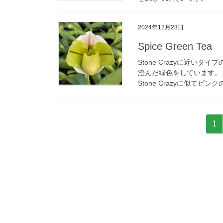
2024年12月23日
Spice Green Tea
Stone Crazyに近
澄んだ緑色をしています。
Stone Crazyに似てピン
投
固
1
稿
定
ペ
の
ー
ペ
ジ
ー
ジ
送