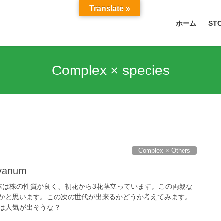
Translate »
ホーム
ST
Complex × species
Complex × Others
ryanum
体は株の性質が良く、初花から3花茎立っています。この両親な
かと思います。この次の世代が出来るかどうか考えてみます。
は人気が出そうな？