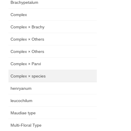
Brachypetalum
Complex
Complex × Brachy
Complex × Others
Complex × Others
Complex × Parvi
Complex × species
henryanum
leucochilum
Maudiae type
Multi-Floral Type