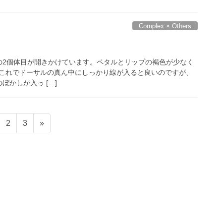
Complex × Others
いタイプの2個体目が開きかけています。ペタルとリップの褐色が少なく
これでドーサルの真ん中にしっかり線が入ると良いのですが、
クのぼかしが入っ […]
固
固
2
3
»
定
定
ペ
ペ
ー
ー
ジ
ジ