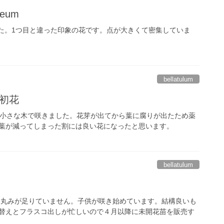
seum
した。1つ目と違った印象の花です。点が大きくて密集していま
bellatulum
m 初花
の小さな木で咲きました。花芽が出てから葉に腐りが出たため薬
葉が減ってしまった割には良い花になったと思います。
bellatulum
悪く丸みが足りていません。子供が咲き始めています。結構良いも
替えとフラスコ出しが忙しいので４月以降に未開花苗を販売す