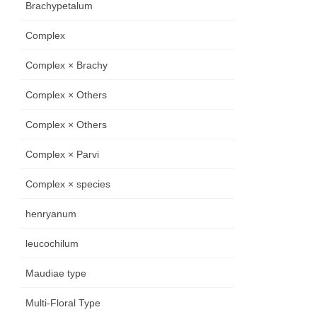
Brachypetalum
Complex
Complex × Brachy
Complex × Others
Complex × Others
Complex × Parvi
Complex × species
henryanum
leucochilum
Maudiae type
Multi-Floral Type