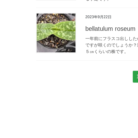
2023年9月22日
bellatulum roseum
一年前にフラスコ出しした
ですが咲くのでしょうか？親の
５㎝くらいの株です。
投
稿
の
ペ
ー
ジ
送