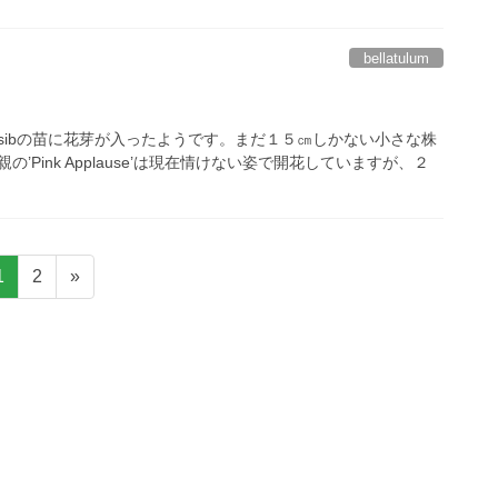
bellatulum
sibの苗に花芽が入ったようです。まだ１５㎝しかない小さな株
’Pink Applause’は現在情けない姿で開花していますが、２
固
固
1
2
»
定
定
ペ
ペ
ー
ー
ジ
ジ