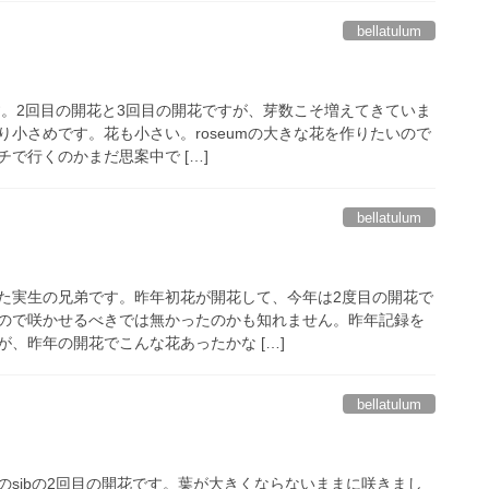
bellatulum
です。2回目の開花と3回目の開花ですが、芽数こそ増えてきていま
り小さめです。花も小さい。roseumの大きな花を作りたいので
で行くのかまだ思案中で […]
bellatulum
た実生の兄弟です。昨年初花が開花して、今年は2度目の開花で
ので咲かせるべきでは無かったのかも知れません。昨年記録を
、昨年の開花でこんな花あったかな […]
bellatulum
のsibの2回目の開花です。葉が大きくならないままに咲きまし