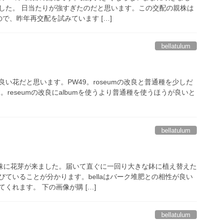
した。 日当たりが強すぎたのだと思います。この交配の親株は
で、昨年再交配を試みています […]
bellatulum
い花だと思います。PW49。roseumの改良と普通種を少しだ
。reseumの改良にalbumを使うより普通種を使うほうが良いと
bellatulum
た株に花芽が来ました。届いて直ぐに一回り大きな鉢に植え替えた
ていることが分かります。bellaはバーク堆肥との相性が良い
くれます。 下の画像が購 […]
bellatulum