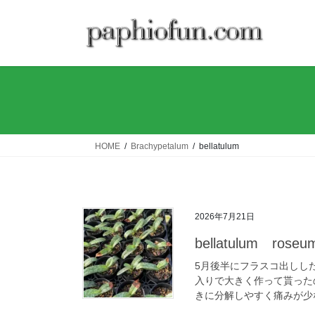
コ
ナ
ン
ビ
テ
ゲ
ン
ー
ツ
シ
へ
ョ
ス
ン
キ
に
ッ
移
HOME
Brachypetalum
bellatulum
プ
動
2026年7月21日
bellatulum roseu
5月後半にフラスコ出しした
入りで大きく作って貰った
きに分解しやすく痛みが少な