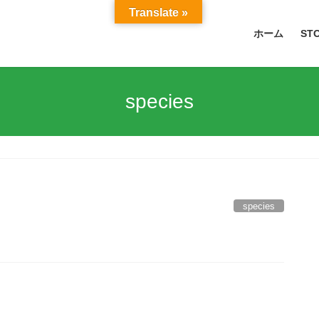
Translate »
ホーム
ST
species
species