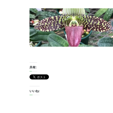
共有:
いいね: