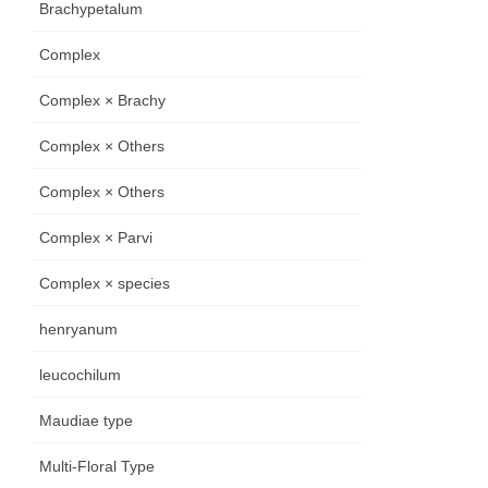
Brachypetalum
Complex
Complex × Brachy
Complex × Others
Complex × Others
Complex × Parvi
Complex × species
henryanum
leucochilum
Maudiae type
Multi-Floral Type