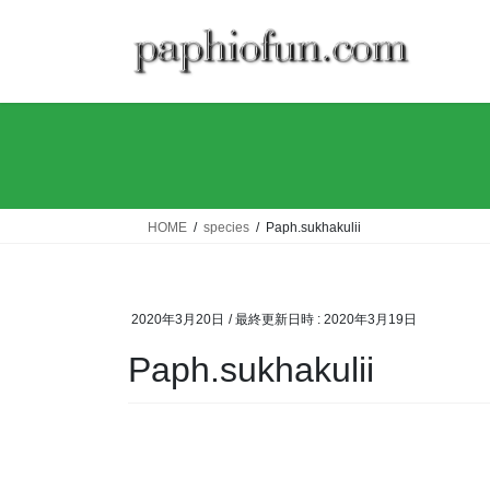
コ
ナ
ン
ビ
テ
ゲ
ン
ー
ツ
シ
へ
ョ
ス
ン
キ
に
ッ
移
HOME
species
Paph.sukhakulii
プ
動
2020年3月20日
/ 最終更新日時 :
2020年3月19日
Paph.sukhakulii