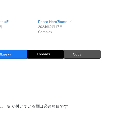
te’#5′
Rosso Nero’Bacchus’
日
2024年2月17日
Complex
Threads
Bluesky
Copy
ん。
※
が付いている欄は必須項目です