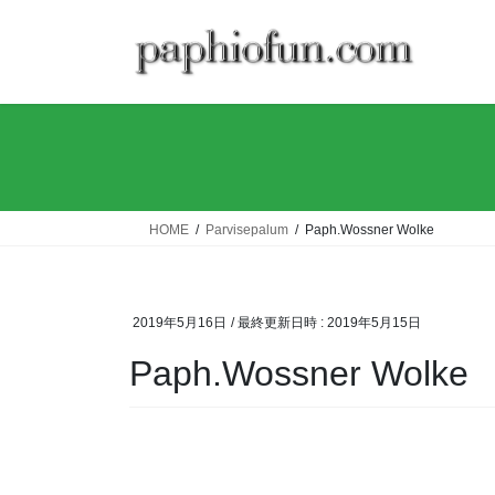
コ
ナ
ン
ビ
テ
ゲ
ン
ー
ツ
シ
へ
ョ
ス
ン
キ
に
ッ
移
HOME
Parvisepalum
Paph.Wossner Wolke
プ
動
2019年5月16日
/ 最終更新日時 :
2019年5月15日
Paph.Wossner Wolke