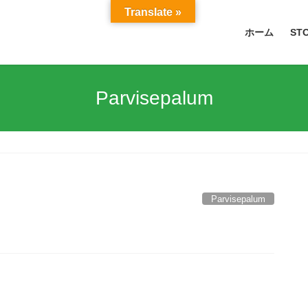
Translate »
ホーム
ST
Parvisepalum
Parvisepalum