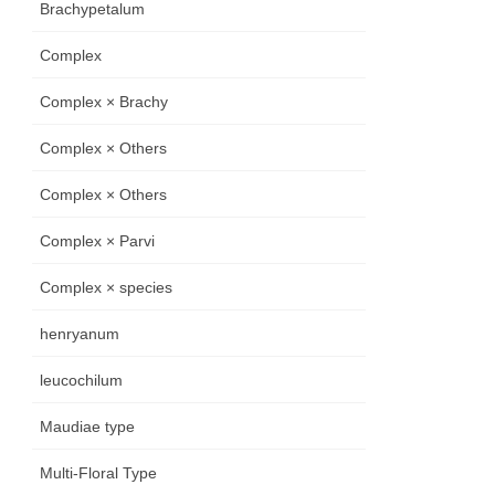
Brachypetalum
Complex
Complex × Brachy
Complex × Others
Complex × Others
Complex × Parvi
Complex × species
henryanum
leucochilum
Maudiae type
Multi-Floral Type