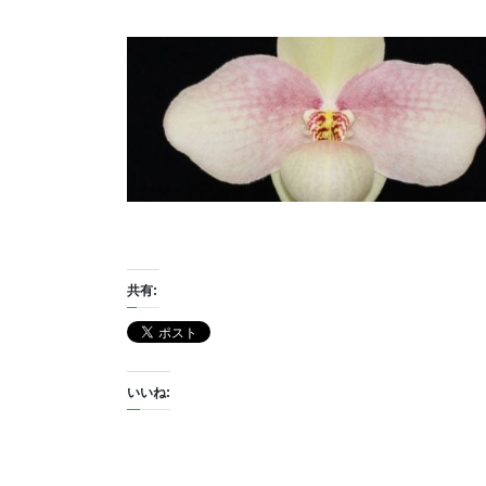
共有:
いいね: