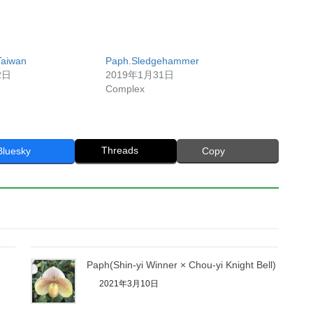
Taiwan
Paph.Sledgehammer
2日
2019年1月31日
Complex
Threads
Bluesky
Copy
Paph(Shin-yi Winner × Chou-yi Knight Bell)
2021年3月10日