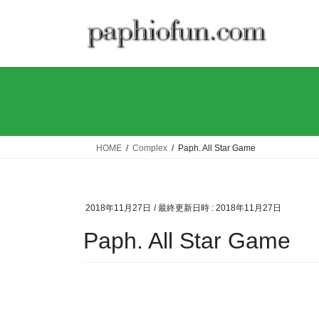
コ
ナ
ン
ビ
テ
ゲ
ン
ー
ツ
シ
へ
ョ
ス
ン
キ
に
ッ
移
HOME
Complex
Paph. All Star Game
プ
動
2018年11月27日
/ 最終更新日時 :
2018年11月27日
Paph. All Star Game