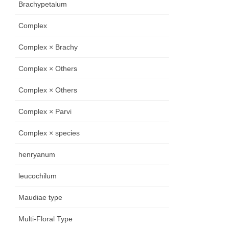
Brachypetalum
Complex
Complex × Brachy
Complex × Others
Complex × Others
Complex × Parvi
Complex × species
henryanum
leucochilum
Maudiae type
Multi-Floral Type