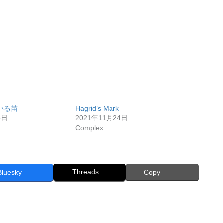
いる苗
Hagrid’s Mark
5日
2021年11月24日
Complex
Threads
Bluesky
Copy