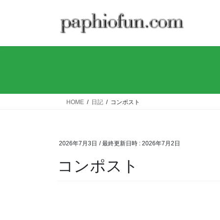
コ
ナ
ン
ビ
テ
ゲ
ン
ー
ツ
シ
へ
ョ
ス
ン
キ
に
ッ
移
HOME
日記
コンポスト
プ
動
2026年7月3日
/ 最終更新日時 :
2026年7月2日
コンポスト