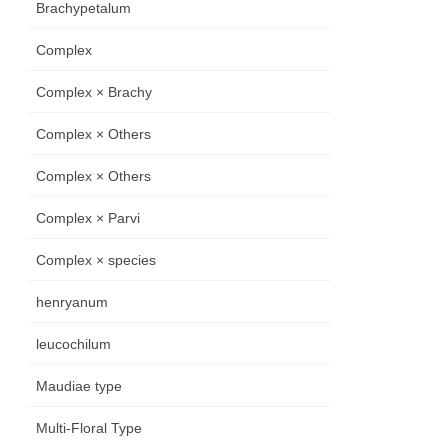
Brachypetalum
Complex
Complex × Brachy
Complex × Others
Complex × Others
Complex × Parvi
Complex × species
henryanum
leucochilum
Maudiae type
Multi-Floral Type