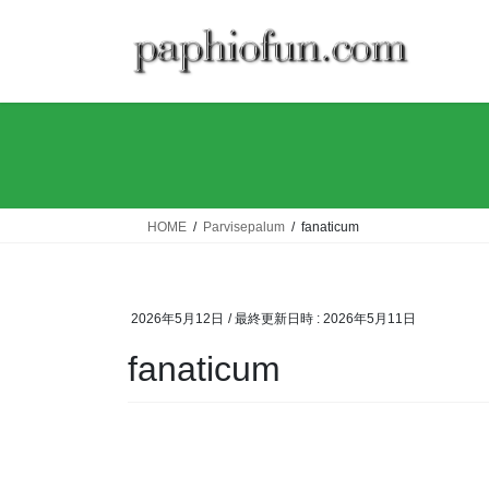
コ
ナ
ン
ビ
テ
ゲ
ン
ー
ツ
シ
へ
ョ
ス
ン
キ
に
ッ
移
HOME
Parvisepalum
fanaticum
プ
動
2026年5月12日
/ 最終更新日時 :
2026年5月11日
fanaticum