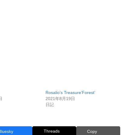
Rosalio’s Treasure’Forest’
日
2021年8月19日
日記
Threads
Bluesky
Copy