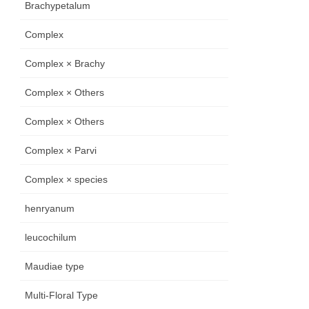
Brachypetalum
Complex
Complex × Brachy
Complex × Others
Complex × Others
Complex × Parvi
Complex × species
henryanum
leucochilum
Maudiae type
Multi-Floral Type