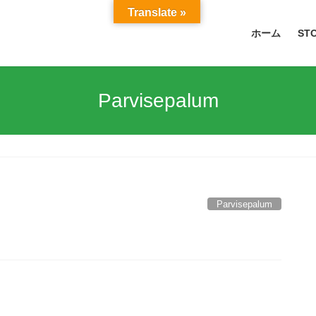
Translate »
ホーム
ST
Parvisepalum
Parvisepalum