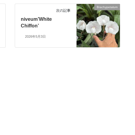
Brachypetalum
次の記事
niveum’White
Chiffon’
2026年5月3日