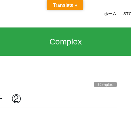
Translate »
ホーム
ST
Complex
Complex
の子 ②