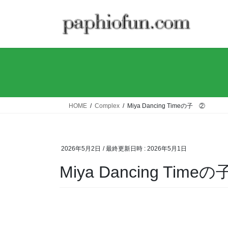
コ
ナ
ン
ビ
テ
ゲ
ン
ー
ツ
シ
へ
ョ
ス
ン
キ
に
ッ
移
HOME
Complex
Miya Dancing Timeの子 ②
プ
動
2026年5月2日
/ 最終更新日時 :
2026年5月1日
Miya Dancing Time