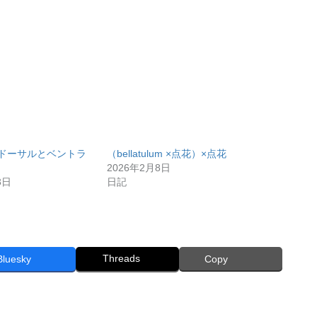
mのドーサルとベントラ
（bellatulum ×点花）×点花
2026年2月8日
3日
日記
Threads
Bluesky
Copy