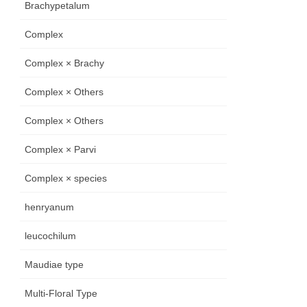
Brachypetalum
Complex
Complex × Brachy
Complex × Others
Complex × Others
Complex × Parvi
Complex × species
henryanum
leucochilum
Maudiae type
Multi-Floral Type