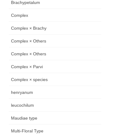
Brachypetalum
Complex
Complex × Brachy
Complex × Others
Complex × Others
Complex × Parvi
Complex × species
henryanum
leucochilum
Maudiae type
Multi-Floral Type