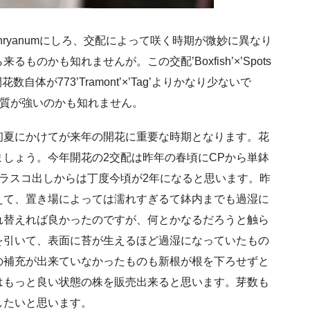
enryanumにしろ、交配によって咲く時期が微妙に異なり
のかも知れませんが。この交配’Boxfish’×’Spots
自体が773’Tramont’×’Tag’よりかなり少ないで
ら咲く性質が強いのかも知れません。
から初夏にかけてが来年の開花に重要な時期となります。花
しょう。今年開花の2交配は昨年の春頃にCPから単鉢
ラスコ出しからは丁度今頃が2年になると思います。昨
えて、置き場によっては濡れすぎるて鉢内までも過湿に
れ替えれば良かったのですが、何とかなるだろうと触ら
を引いて、表面に苔が生えるほど過湿になっていたもの
の補充が出来ていなかったものも新根が根を下ろせずと
はもっと良い状態の株を販売出来ると思います。芽数も
したいと思います。