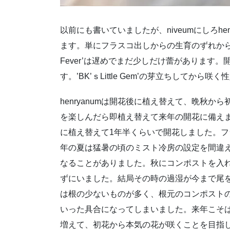
以前にも書いていましたが、niveumにしろh
ます。単にフラスコ出しからの生育のずれから来るも
Fever’は遅めでまだ少しだけ蕾があります。開花数
す。’BK’ｓLittle Gem’の芽立ちしてか
henryanumは開花後に植え替えて、晩秋
を楽しんだら即植え替えて来年の開花に備えま
に植え替えて1年半くらいで開花しました。フ
年の夏は猛暑の頃のミスト冷房の設定を間違
なることがありました。秋にコンポストを入
ずにいました。結局その時の過湿が今まで尾
は根の少ないものが多く、根元のコンポスト
いった具合になってしまいました。来年こそ
増えて、初花から本気の花が咲くことを目指