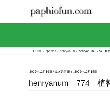
コ
ナ
ン
ビ
テ
ゲ
ン
ー
ツ
シ
へ
ョ
ス
ン
キ
に
ッ
移
HOME
species
henryanum
henryanum 774 
プ
動
2025年11月16日
/ 最終更新日時 :
2025年11月15日
henryanum 774 