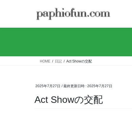
コ
ナ
ン
ビ
テ
ゲ
ン
ー
ツ
シ
へ
ョ
ス
ン
キ
に
ッ
移
HOME
日記
Act Showの交配
プ
動
2025年7月27日
/ 最終更新日時 :
2025年7月27日
Act Showの交配