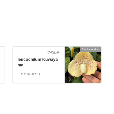
Brachypetalum
次の記事
leucochilum’Kuwaya
ma’
2025年7月28日