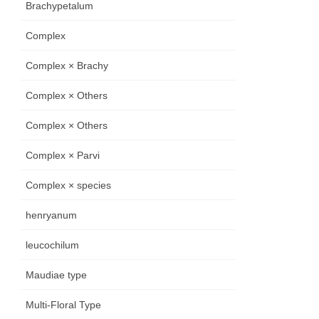
Brachypetalum
Complex
Complex × Brachy
Complex × Others
Complex × Others
Complex × Parvi
Complex × species
henryanum
leucochilum
Maudiae type
Multi-Floral Type