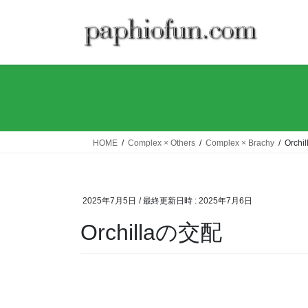
コ
ナ
ン
ビ
テ
ゲ
ン
ー
ツ
シ
へ
ョ
ス
ン
キ
に
ッ
移
HOME
Complex × Others
Complex × Brachy
Orch
プ
動
2025年7月5日
/ 最終更新日時 :
2025年7月6日
Orchillaの交配