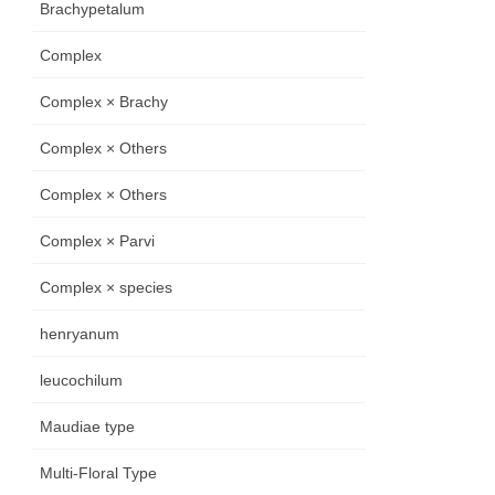
Brachypetalum
Complex
Complex × Brachy
Complex × Others
Complex × Others
Complex × Parvi
Complex × species
henryanum
leucochilum
Maudiae type
Multi-Floral Type