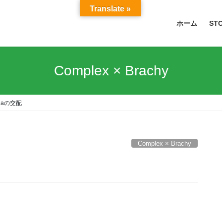
Translate »
ホーム
ST
Complex × Brachy
illaの交配
Complex × Brachy