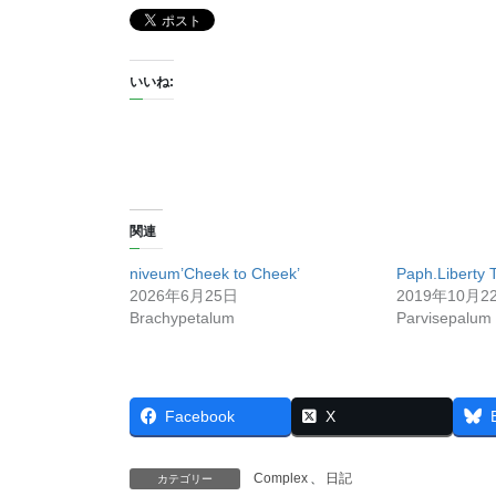
いいね:
関連
niveum’Cheek to Cheek’
Paph.Liberty 
2026年6月25日
2019年10月2
Brachypetalum
Parvisepalum
Facebook
X
Complex
、
日記
カテゴリー