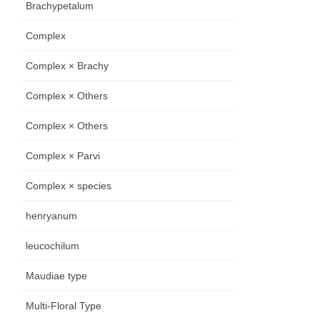
Brachypetalum
Complex
Complex × Brachy
Complex × Others
Complex × Others
Complex × Parvi
Complex × species
henryanum
leucochilum
Maudiae type
Multi-Floral Type