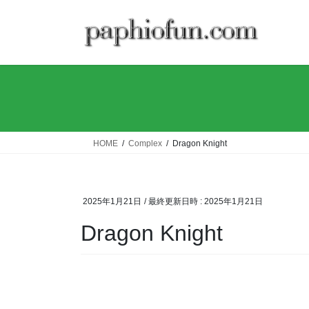
コ
ナ
ン
ビ
テ
ゲ
ン
ー
ツ
シ
へ
ョ
ス
ン
キ
に
ッ
移
HOME
Complex
Dragon Knight
プ
動
2025年1月21日
/ 最終更新日時 :
2025年1月21日
Dragon Knight