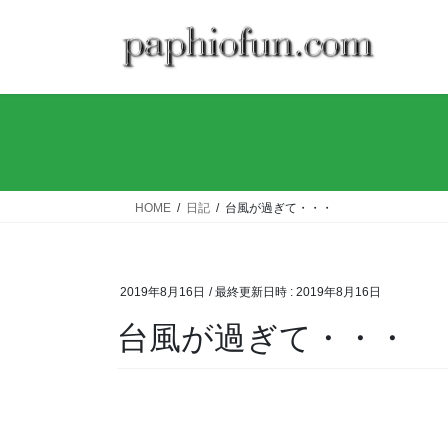
コ
ナ
ン
ビ
テ
ゲ
ン
ー
ツ
シ
へ
ョ
ス
ン
キ
に
ッ
移
HOME
日記
台風が過ぎて・・・
プ
動
2019年8月16日
/ 最終更新日時 :
2019年8月16日
台風が過ぎて・・・