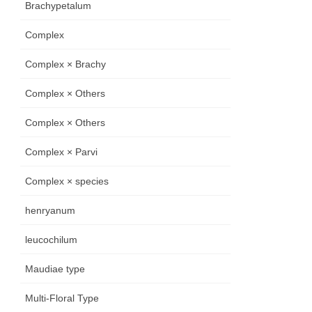
Brachypetalum
Complex
Complex × Brachy
Complex × Others
Complex × Others
Complex × Parvi
Complex × species
henryanum
leucochilum
Maudiae type
Multi-Floral Type