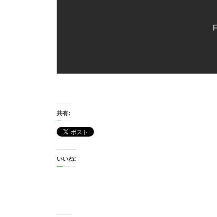
F
共有:
いいね: