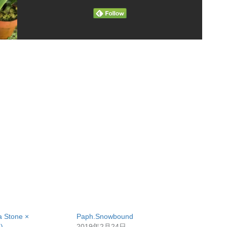
a Stone ×
Paph.Snowbound
)
2019年2月24日