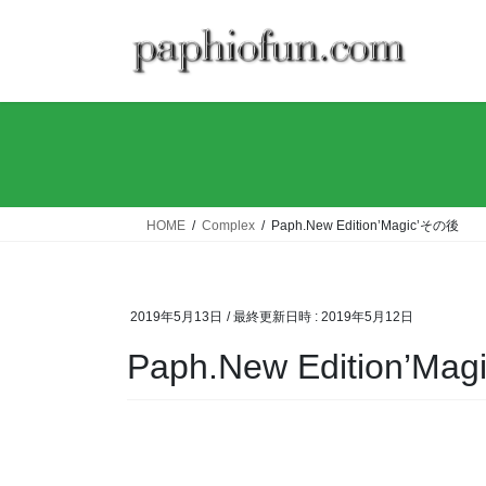
コ
ナ
ン
ビ
テ
ゲ
ン
ー
ツ
シ
へ
ョ
ス
ン
キ
に
ッ
移
HOME
Complex
Paph.New Edition’Magic’その後
プ
動
2019年5月13日
/ 最終更新日時 :
2019年5月12日
Paph.New Edition’M