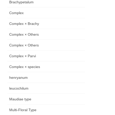
Brachypetalum
Complex
Complex × Brachy
Complex × Others
Complex × Others
Complex × Parvi
Complex × species
henryanum
leucochilum
Maudiae type
Multi-Floral Type