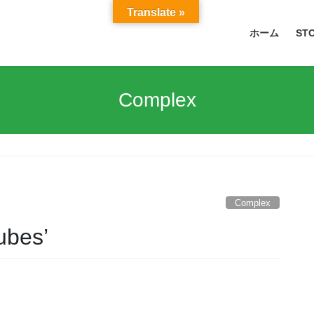
Translate »
ホーム
ST
Complex
Complex
ubes’