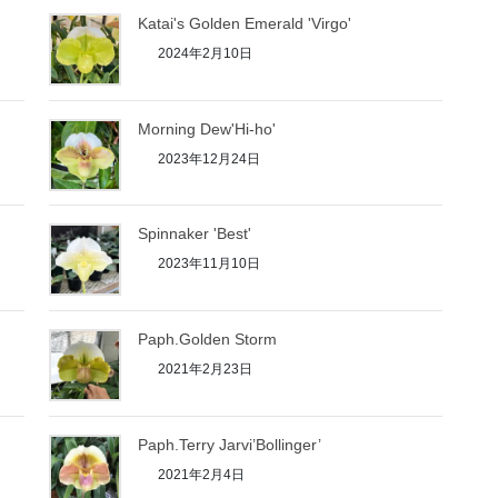
Katai's Golden Emerald 'Virgo'
2024年2月10日
Morning Dew'Hi-ho'
2023年12月24日
Spinnaker 'Best'
2023年11月10日
Paph.Golden Storm
2021年2月23日
Paph.Terry Jarvi’Bollinger’
2021年2月4日