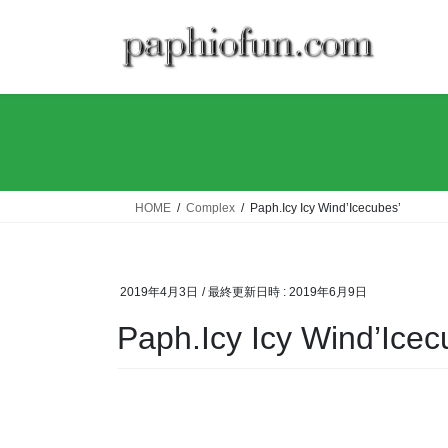
コ
ナ
ン
ビ
テ
ゲ
ン
ー
ツ
シ
へ
ョ
ス
ン
キ
に
ッ
移
HOME
Complex
Paph.Icy Icy Wind’Icecubes’
プ
動
2019年4月3日
/ 最終更新日時 :
2019年6月9日
Paph.Icy Icy Wind’Icec