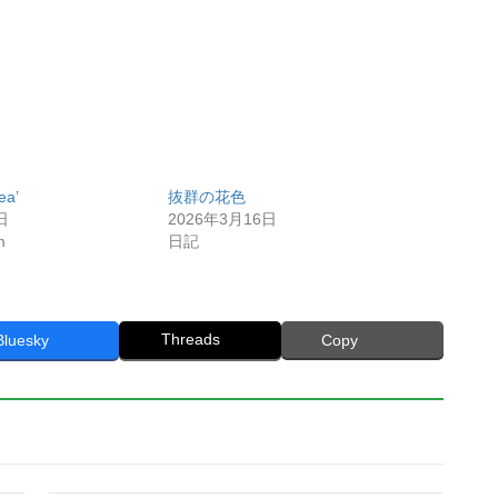
ea’
抜群の花色
日
2026年3月16日
m
日記
Threads
Bluesky
Copy