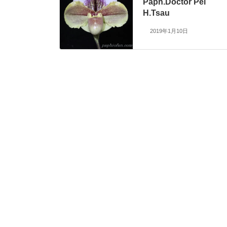
Paph.Doctor Pei
H.Tsau
2019年1月10日