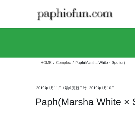
コ
ナ
ン
ビ
テ
ゲ
ン
ー
ツ
シ
へ
ョ
ス
ン
キ
に
ッ
移
HOME
Complex
Paph(Marsha White × Spotter）
プ
動
2019年1月11日
/ 最終更新日時 :
2019年1月10日
Paph(Marsha White × 