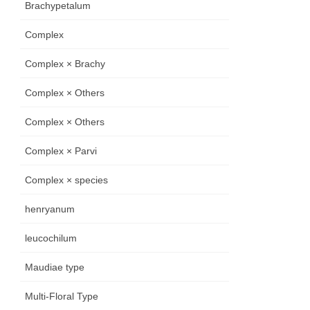
Brachypetalum
Complex
Complex × Brachy
Complex × Others
Complex × Others
Complex × Parvi
Complex × species
henryanum
leucochilum
Maudiae type
Multi-Floral Type