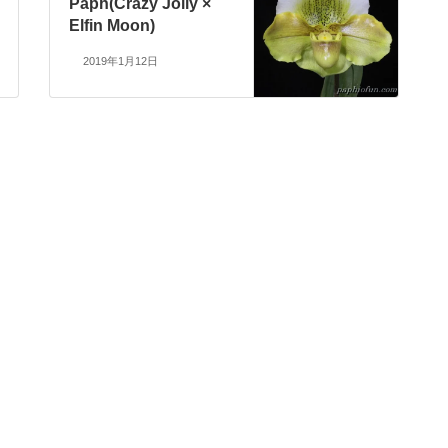
Paph(Crazy Jolly ×
Elfin Moon)
2019年1月12日