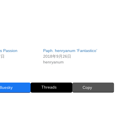
’s Passion
Paph. henryanum ‘Fantastico’
7日
2018年9月26日
henryanum
Threads
Bluesky
Copy