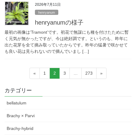
2026年7月11日
henryanum
henryanumの様子
最初の画像は’Tramont’です。初花で無謀にも種を付けたために暫
く元気が無かったですが、今は絶好調です。というのも、昨年に
出た花芽を全て摘み取っていたからです。昨年の猛暑で咲かせて
も良い花は見られないので摘んでいまし […]
投
固
固
固
固
«
1
2
3
…
273
»
稿
定
定
定
定
ペ
ペ
ペ
ペ
の
カテゴリー
ー
ー
ー
ー
ペ
ジ
ジ
ジ
ジ
bellatulum
ー
ジ
Brachy × Parvi
送
Brachy-hybrid
り