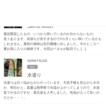
それに大きな’Kuksa’を交配して出来た’Shiratama’。’S […]
2026年7月13日
Complex × Brachy
Sierra Moon
最近開花したもの、いつから咲いているのか分からないもの、
色々あります。花保ちが良すぎるので3カ月くらい咲いているかも
しれません。最初の個体は先日播種に出しました。今のところ一
番お気に入りの個体です。今回はペタルが駄目でし […]
2026年7月12日
日記
水遣り
水遣りは日々悩みながらやっています。天気予報を見ながら今日
か、明日かと。真夏は熱帯夜で水温が上がってしまうので、水道
直でやるのですが、新兵器を入手しました。気泡が入って良いの
だとか・・・。