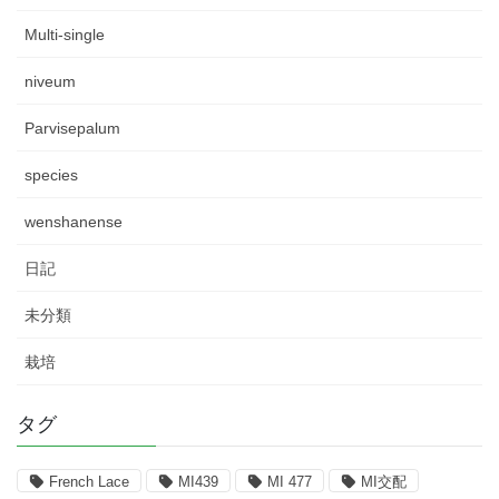
Multi-single
niveum
Parvisepalum
species
wenshanense
日記
未分類
栽培
タグ
French Lace
MI439
MI 477
MI交配